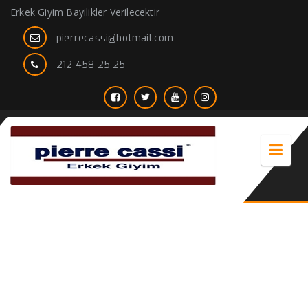
Erkek Giyim Bayilikler Verilecektir
pierrecassi@hotmail.com
212 458 25 25
gri kareli takım elbise