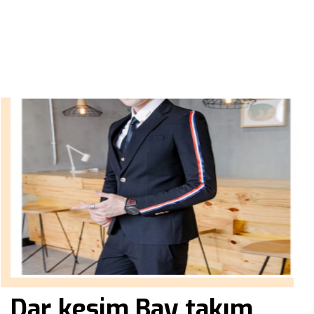
››
gri kareli takım elbise
Anasayfa
Dar kesim Bay takım