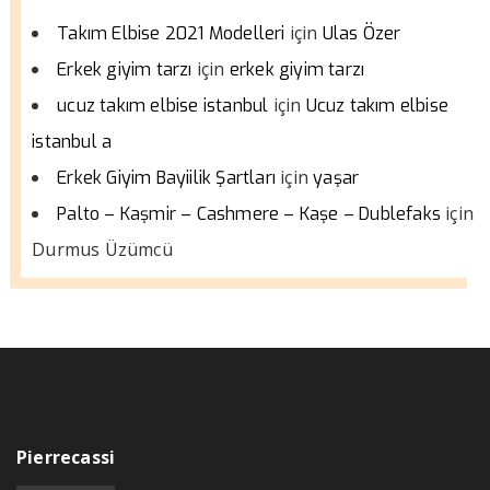
için
Takım Elbise 2021 Modelleri
Ulas Özer
için
Erkek giyim tarzı
erkek giyim tarzı
için
ucuz takım elbise istanbul
Ucuz takım elbise
istanbul a
için
Erkek Giyim Bayiilik Şartları
yaşar
için
Palto – Kaşmir – Cashmere – Kaşe – Dublefaks
Durmus Üzümcü
Pierrecassi