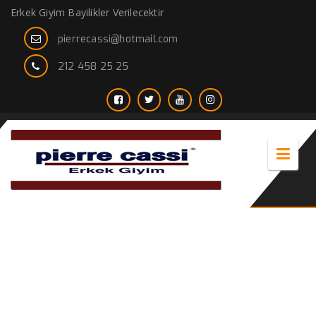
Erkek Giyim Bayilikler Verilecektir
pierrecassi@hotmail.com
212 458 25 25
gri erkek ceket modelleri