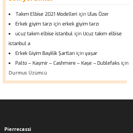
için
Takım Elbise 2021 Modelleri
Ulas Özer
için
Erkek giyim tarzı
erkek giyim tarzı
için
ucuz takım elbise istanbul
Ucuz takım elbise
istanbul a
için
Erkek Giyim Bayiilik Şartları
yaşar
için
Palto – Kaşmir – Cashmere – Kaşe – Dublefaks
Durmus Üzümcü
Pierrecassi