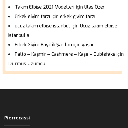
için
Takım Elbise 2021 Modelleri
Ulas Özer
için
Erkek giyim tarzı
erkek giyim tarzı
için
ucuz takım elbise istanbul
Ucuz takım elbise
istanbul a
için
Erkek Giyim Bayiilik Şartları
yaşar
için
Palto – Kaşmir – Cashmere – Kaşe – Dublefaks
Durmus Üzümcü
Pierrecassi