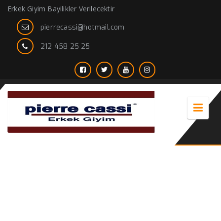
Erkek Giyim Bayilikler Verilecektir
pierrecassi@hotmail.com
212 458 25 25
gömlek modelleri ve