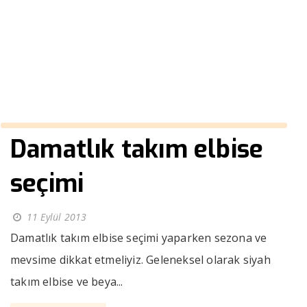
fiyatları
››
gömlek modelleri ve fiyatları
Anasayfa
Damatlık takım elbise
seçimi
11 Eylül 2013
Damatlık takım elbise seçimi yaparken sezona ve
mevsime dikkat etmeliyiz. Geleneksel olarak siyah
takım elbise ve beya...