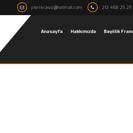
pierrecassi@hotmail.com
212 458 25 25
Anasayfa
Hakkımızda
Bayiilik Fran
nline giyim bayilik
A