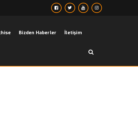
chise
Bizden Haberler
İletişim
››
giyim koleksiyonu ile online giyim bayilik
nasayfa