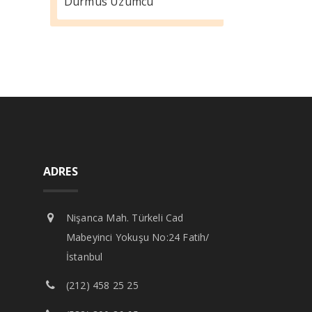
Durmus Üzümcü
ADRES
Nişanca Mah. Türkeli Cad
Mabeyinci Yokuşu No:24 Fatih/
İstanbul
(212) 458 25 25