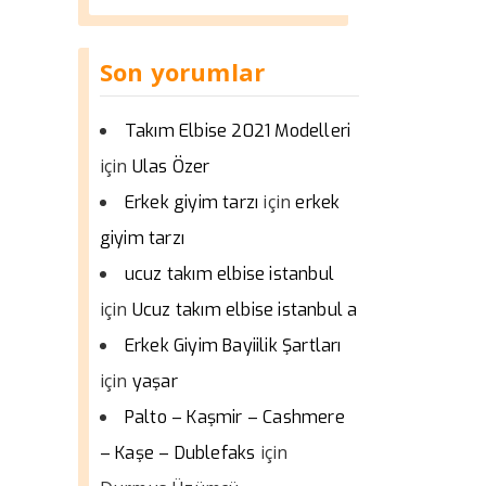
Son yorumlar
Takım Elbise 2021 Modelleri
için
Ulas Özer
için
Erkek giyim tarzı
erkek
giyim tarzı
ucuz takım elbise istanbul
için
Ucuz takım elbise istanbul a
Erkek Giyim Bayiilik Şartları
için
yaşar
Palto – Kaşmir – Cashmere
için
– Kaşe – Dublefaks