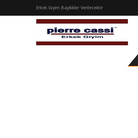
Erkek Giyim Bayilikler Verilecektir
giyim koleksiyonu ile o