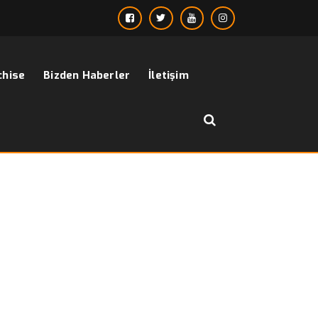
chise
Bizden Haberler
İletişim
››
giyim indirim erkek
Anasayfa