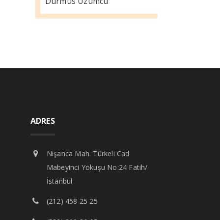
Durmus Üzümcü
ADRES
Nişanca Mah. Türkeli Cad
Mabeyinci Yokuşu No:24 Fatih/
İstanbul
(212) 458 25 25