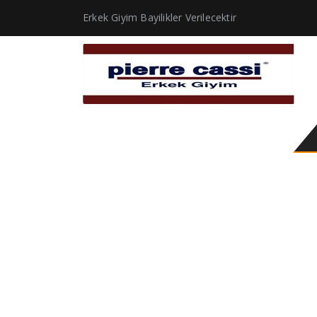
Erkek Giyim Bayilikler Verilecektir
giyim indirim erkek