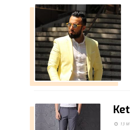
Ket
13 M