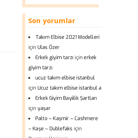
Son yorumlar
Takım Elbise 2021 Modelleri
için
Ulas Özer
için
Erkek giyim tarzı
erkek
giyim tarzı
ucuz takım elbise istanbul
için
Ucuz takım elbise istanbul a
Erkek Giyim Bayiilik Şartları
için
yaşar
Palto – Kaşmir – Cashmere
için
– Kaşe – Dublefaks