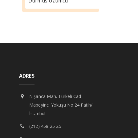
Durmus Üzümcü
ADRES
Nişanca Mah. Türkeli Cad
Mabeyinci Yokuşu No:24 Fatih/
İstanbul
(212) 458 25 25