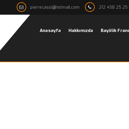
pierrecassi@hotmail.com
212 458 25 25
Anasayfa
Hakkımızda
Bayiilik Fran
eri