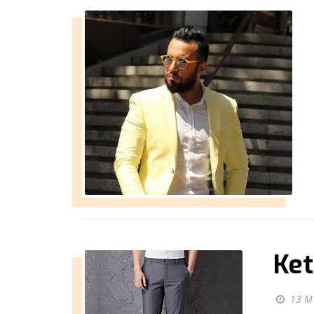
Ket
13 M