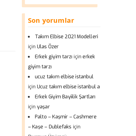
Son yorumlar
Takım Elbise 2021 Modelleri
için
Ulas Özer
için
Erkek giyim tarzı
erkek
giyim tarzı
ucuz takım elbise istanbul
için
Ucuz takım elbise istanbul a
Erkek Giyim Bayiilik Şartları
için
yaşar
Palto – Kaşmir – Cashmere
için
– Kaşe – Dublefaks