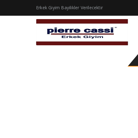
Erkek Giyim Bayilikler Verilecektir
genç erkek giyim sitel