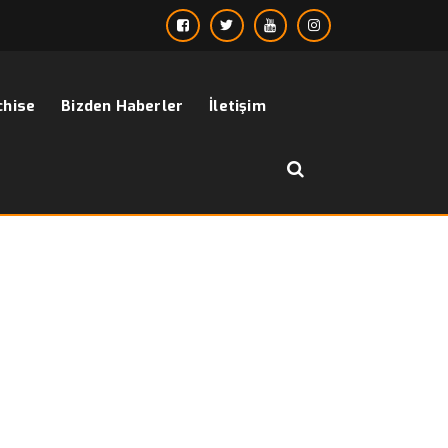
chise
Bizden Haberler
İletişim
››
genç erkek giyim siteleri
Anasayfa