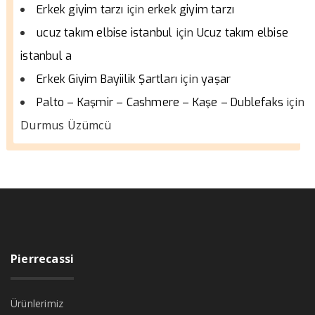
için
Erkek giyim tarzı
erkek giyim tarzı
için
ucuz takım elbise istanbul
Ucuz takım elbise
istanbul a
için
Erkek Giyim Bayiilik Şartları
yaşar
için
Palto – Kaşmir – Cashmere – Kaşe – Dublefaks
Durmus Üzümcü
Pierrecassi
Ürünlerimiz