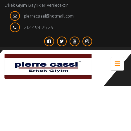
Erkek Giyim Bayilikler Verilecektir
pierrecassi@hotmail.com
212 458 25 25
gabardin pantolon