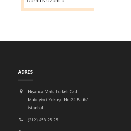
Durmus Üzümcü
ADRES
Nişanca Mah. Türkeli Cad
Mabeyinci Yokuşu No:24 Fatih/
İstanbul
(212) 458 25 25