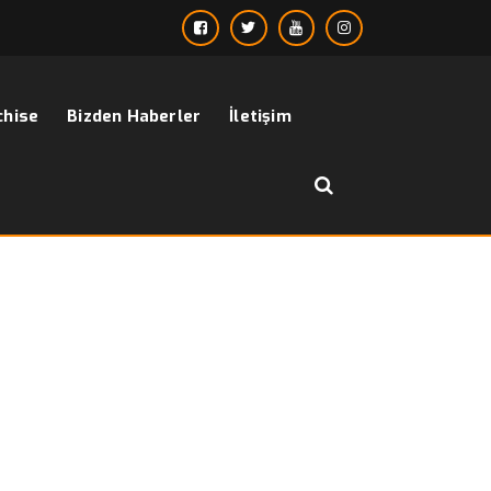
chise
Bizden Haberler
İletişim
››
fabrika takım elbise
Anasayfa