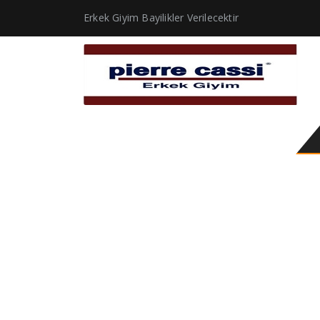
Erkek Giyim Bayilikler Verilecektir
fabrika takım elbise