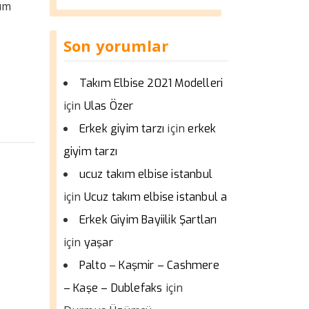
kım
Son yorumlar
Takım Elbise 2021 Modelleri
için
Ulas Özer
için
Erkek giyim tarzı
erkek
giyim tarzı
ucuz takım elbise istanbul
için
Ucuz takım elbise istanbul a
Erkek Giyim Bayiilik Şartları
için
yaşar
Palto – Kaşmir – Cashmere
için
– Kaşe – Dublefaks