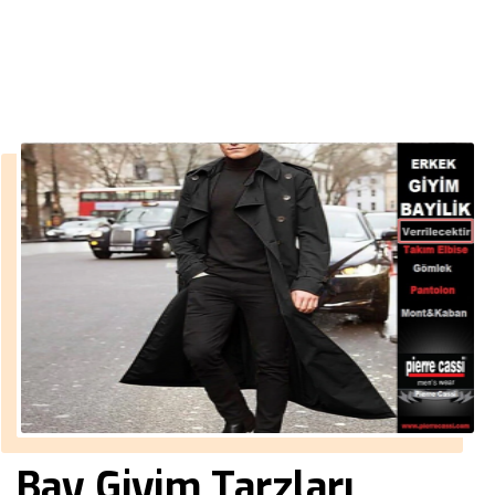
››
erkek uzun palto modelleri
Anasayfa
Bay Giyim Tarzları