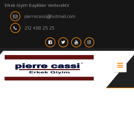
Erkek Giyim Bayilikler Verilecektir
pierrecassi@hotmail.com
212 458 25 25
erkek uzun palto modelleri