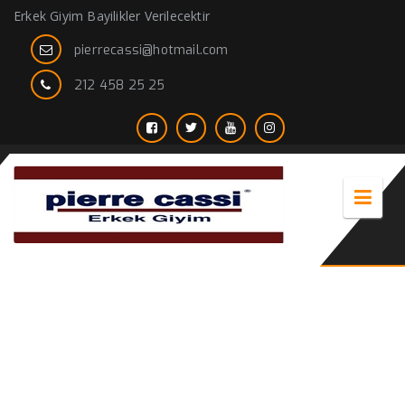
Erkek Giyim Bayilikler Verilecektir
pierrecassi@hotmail.com
212 458 25 25
Erkek Trençkot Siyah