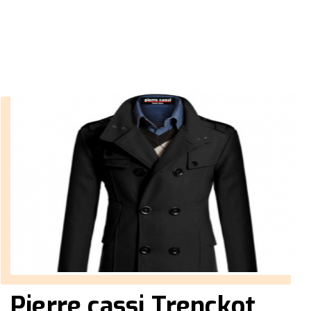
››
Erkek Trençkot Siyah
Anasayfa
Pierre cassi Trençkot