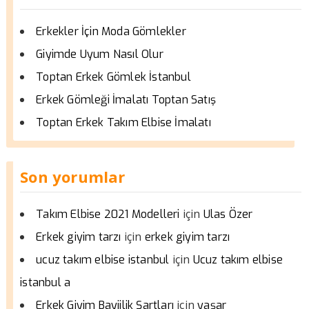
Erkekler İçin Moda Gömlekler
Giyimde Uyum Nasıl Olur
Toptan Erkek Gömlek İstanbul
Erkek Gömleği İmalatı Toptan Satış
Toptan Erkek Takım Elbise İmalatı
Son yorumlar
için
Takım Elbise 2021 Modelleri
Ulas Özer
için
Erkek giyim tarzı
erkek giyim tarzı
için
ucuz takım elbise istanbul
Ucuz takım elbise
istanbul a
için
Erkek Giyim Bayiilik Şartları
yaşar