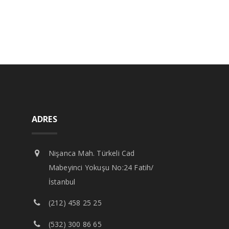
ADRES
Nişanca Mah. Türkeli Cad
Mabeyinci Yokuşu No:24 Fatih/
İstanbul
(212) 458 25 25
(532) 300 86 65