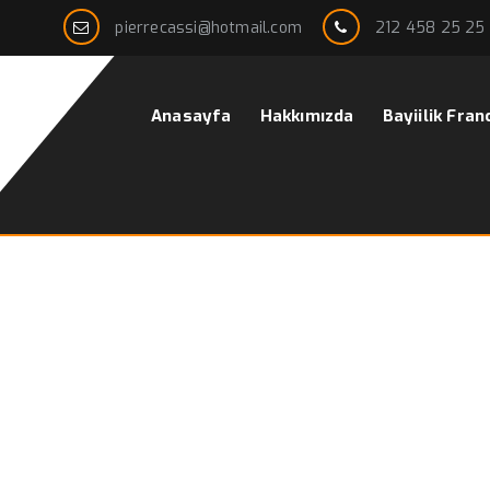
pierrecassi@hotmail.com
212 458 25 25
Anasayfa
Hakkımızda
Bayiilik Fran
rdo