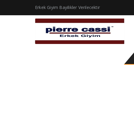
Erkek Giyim Bayilikler Verilecektir
erkek takım elbise bo