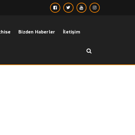
chise
Bizden Haberler
İletişim
››
erkek takım elbise bordo
Anasayfa