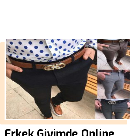
››
erkek siyah kargo pantolon
Anasayfa
Erkek Giyimde Online