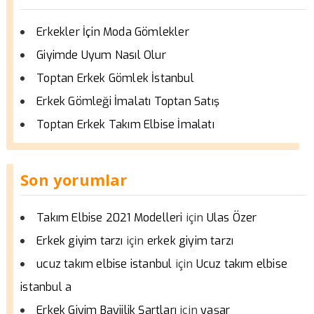
Erkekler İçin Moda Gömlekler
Giyimde Uyum Nasıl Olur
Toptan Erkek Gömlek İstanbul
Erkek Gömleği İmalatı Toptan Satış
Toptan Erkek Takım Elbise İmalatı
Son yorumlar
için
Takım Elbise 2021 Modelleri
Ulas Özer
için
Erkek giyim tarzı
erkek giyim tarzı
için
ucuz takım elbise istanbul
Ucuz takım elbise
istanbul a
için
Erkek Giyim Bayiilik Şartları
yaşar