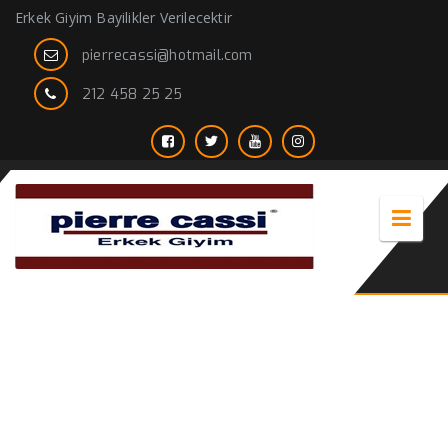
Erkek Giyim Bayilikler Verilecektir
pierrecassi@hotmail.com
212 458 25 25
erkek siyah kargo pantolon