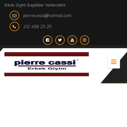
Erkek Giyim Bayilikler Verilecektir
pierrecassi@hotmail.com
212 458 25 25
erkek pantolon paçası