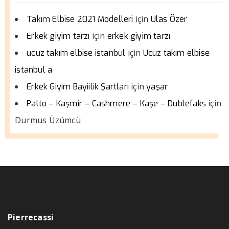
için
Takım Elbise 2021 Modelleri
Ulas Özer
için
Erkek giyim tarzı
erkek giyim tarzı
için
ucuz takım elbise istanbul
Ucuz takım elbise
istanbul a
için
Erkek Giyim Bayiilik Şartları
yaşar
için
Palto – Kaşmir – Cashmere – Kaşe – Dublefaks
Durmus Üzümcü
Pierrecassi