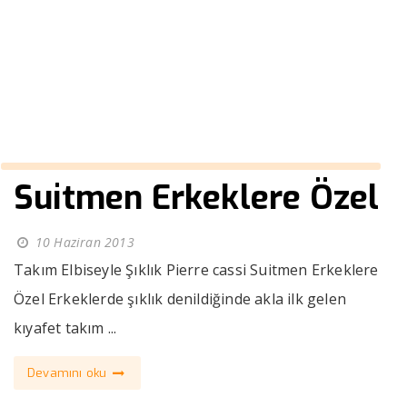
lastikli
››
erkek pantolon paçası lastikli
Anasayfa
Suitmen Erkeklere Özel
10 Haziran 2013
Takım Elbiseyle Şıklık Pierre cassi Suitmen Erkeklere
Özel Erkeklerde şıklık denildiğinde akla ilk gelen
kıyafet takım ...
Devamını oku