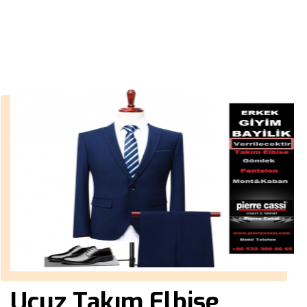
››
erkek pantolon modelleri
Anasayfa
Ucuz Takım Elbise