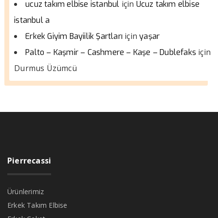
için
ucuz takım elbise istanbul
Ucuz takım elbise
istanbul a
için
Erkek Giyim Bayiilik Şartları
yaşar
için
Palto – Kaşmir – Cashmere – Kaşe – Dublefaks
Durmus Üzümcü
Pierrecassi
Ürünlerimiz
Erkek Takım Elbise