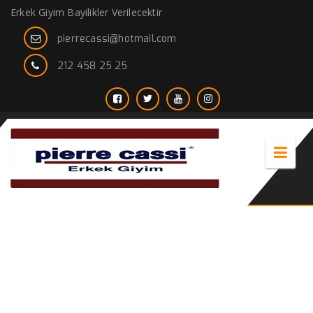
Erkek Giyim Bayilikler Verilecektir
pierrecassi@hotmail.com
212 458 25 25
erkek pantolon modelleri