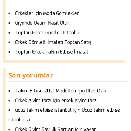
Erkekler İçin Moda Gömlekler
Giyimde Uyum Nasıl Olur
Toptan Erkek Gömlek İstanbul
Erkek Gömleği İmalatı Toptan Satış
Toptan Erkek Takım Elbise İmalatı
Son yorumlar
için
Takım Elbise 2021 Modelleri
Ulas Özer
için
Erkek giyim tarzı
erkek giyim tarzı
için
ucuz takım elbise istanbul
Ucuz takım elbise
istanbul a
için
Erkek Giyim Bayiilik Şartları
yaşar