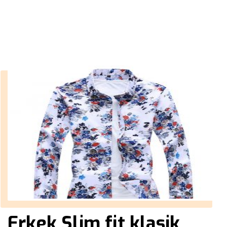
››
erkek pantolon likralı
Anasayfa
Erkek Slim fit klasik