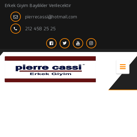
Erkek Giyim Bayilikler Verilecektir
pierrecassi@hotmail.com
212 458 25 25
erkek pantolon likralı