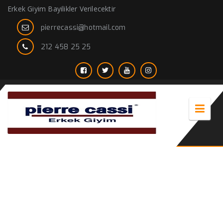
Erkek Giyim Bayilikler Verilecektir
pierrecassi@hotmail.com
212 458 25 25
erkek palto modelleri 2018