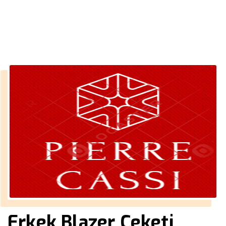
››
erkek palto modelleri 2018
Anasayfa
Erkek Blazer Ceketi