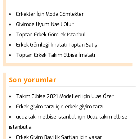
Erkekler İçin Moda Gömlekler
Giyimde Uyum Nasıl Olur
Toptan Erkek Gömlek İstanbul
Erkek Gömleği İmalatı Toptan Satış
Toptan Erkek Takım Elbise İmalatı
Son yorumlar
için
Takım Elbise 2021 Modelleri
Ulas Özer
için
Erkek giyim tarzı
erkek giyim tarzı
için
ucuz takım elbise istanbul
Ucuz takım elbise
istanbul a
için
Erkek Giyim Bayiilik Şartları
yaşar