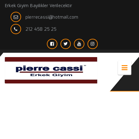
Erkek Giyim Bayilikler Verilecektir
pierrecassi@hotmail.com
212 458 25 25
erkek mont tüylü