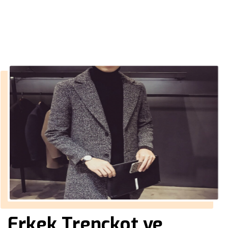
››
erkek mont tüylü
Anasayfa
Erkek Trençkot ve