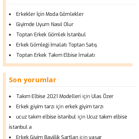
Erkekler İçin Moda Gömlekler
Giyimde Uyum Nasıl Olur
Toptan Erkek Gömlek İstanbul
Erkek Gömleği İmalatı Toptan Satış
Toptan Erkek Takım Elbise İmalatı
Son yorumlar
için
Takım Elbise 2021 Modelleri
Ulas Özer
için
Erkek giyim tarzı
erkek giyim tarzı
için
ucuz takım elbise istanbul
Ucuz takım elbise
istanbul a
için
Erkek Giyim Bayiilik Şartları
yaşar