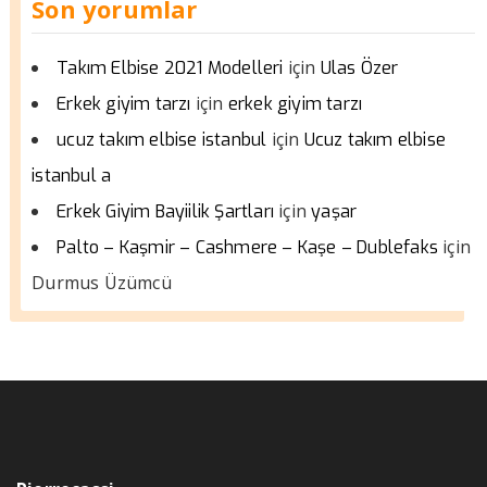
Son yorumlar
için
Takım Elbise 2021 Modelleri
Ulas Özer
için
Erkek giyim tarzı
erkek giyim tarzı
için
ucuz takım elbise istanbul
Ucuz takım elbise
istanbul a
için
Erkek Giyim Bayiilik Şartları
yaşar
için
Palto – Kaşmir – Cashmere – Kaşe – Dublefaks
Durmus Üzümcü