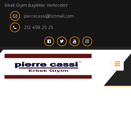
Erkek Giyim Bayilikler Verilecektir
pierrecassi@hotmail.com
212 458 25 25
Erkek Mont Toptan