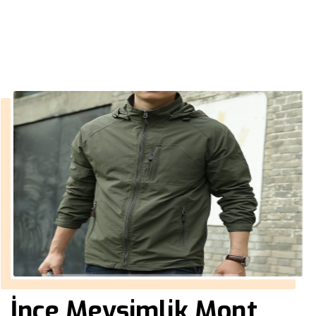
››
Erkek Mont Toptan
Anasayfa
İnce Mevsimlik Mont