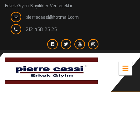
Erkek Giyim Bayilikler Verilecektir
pierrecassi@hotmail.com
212 458 25 25
erkek kürklü mont