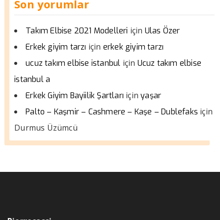
Son yorumlar
için
Takım Elbise 2021 Modelleri
Ulas Özer
için
Erkek giyim tarzı
erkek giyim tarzı
için
ucuz takım elbise istanbul
Ucuz takım elbise
istanbul a
için
Erkek Giyim Bayiilik Şartları
yaşar
için
Palto – Kaşmir – Cashmere – Kaşe – Dublefaks
Durmus Üzümcü