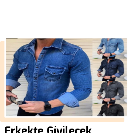
››
erkek kürklü mont
Anasayfa
Erkekte Giyilecek