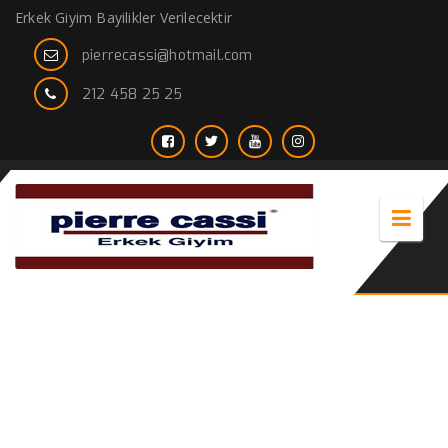
Erkek Giyim Bayilikler Verilecektir
pierrecassi@hotmail.com
212 458 25 25
erkek kürklü kaban