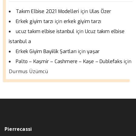
için
Takım Elbise 2021 Modelleri
Ulas Özer
için
Erkek giyim tarzı
erkek giyim tarzı
için
ucuz takım elbise istanbul
Ucuz takım elbise
istanbul a
için
Erkek Giyim Bayiilik Şartları
yaşar
için
Palto – Kaşmir – Cashmere – Kaşe – Dublefaks
Durmus Üzümcü
Pierrecassi