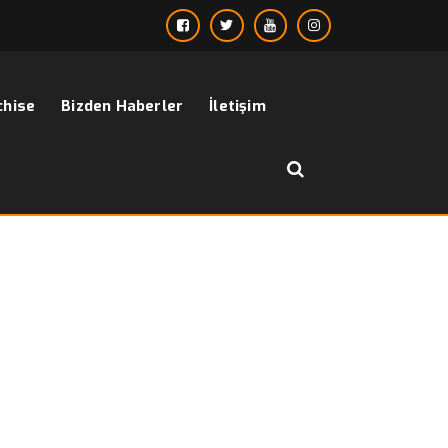
chise
Bizden Haberler
İletişim
››
erkek kısa mont
Anasayfa