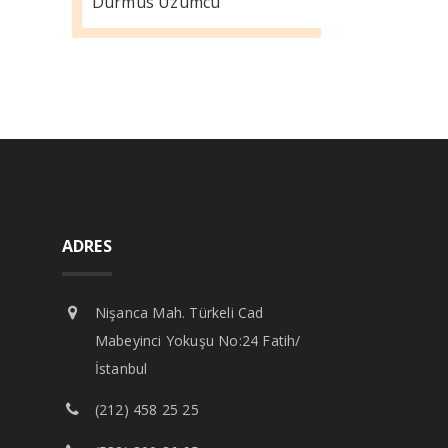
Durmus Üzümcü
ADRES
Nişanca Mah. Türkeli Cad
Mabeyinci Yokuşu No:24 Fatih/
İstanbul
(212) 458 25 25