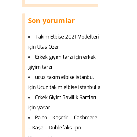
Son yorumlar
Takım Elbise 2021 Modelleri
için
Ulas Özer
için
Erkek giyim tarzı
erkek
giyim tarzı
ucuz takım elbise istanbul
için
Ucuz takım elbise istanbul a
Erkek Giyim Bayiilik Şartları
için
yaşar
Palto – Kaşmir – Cashmere
için
– Kaşe – Dublefaks