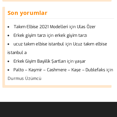
Son yorumlar
için
Takım Elbise 2021 Modelleri
Ulas Özer
için
Erkek giyim tarzı
erkek giyim tarzı
için
ucuz takım elbise istanbul
Ucuz takım elbise
istanbul a
için
Erkek Giyim Bayiilik Şartları
yaşar
için
Palto – Kaşmir – Cashmere – Kaşe – Dublefaks
Durmus Üzümcü