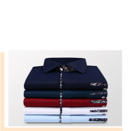
fiyatları
››
erkek keten pantolon fiyatları
Anasayfa