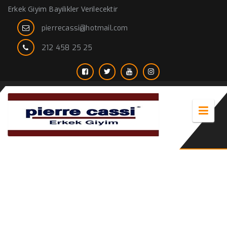
Erkek Giyim Bayilikler Verilecektir
pierrecassi@hotmail.com
212 458 25 25
erkek keten pantolon