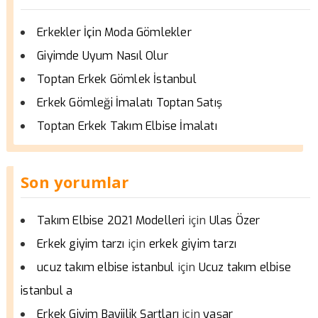
Erkekler İçin Moda Gömlekler
Giyimde Uyum Nasıl Olur
Toptan Erkek Gömlek İstanbul
Erkek Gömleği İmalatı Toptan Satış
Toptan Erkek Takım Elbise İmalatı
Son yorumlar
için
Takım Elbise 2021 Modelleri
Ulas Özer
için
Erkek giyim tarzı
erkek giyim tarzı
için
ucuz takım elbise istanbul
Ucuz takım elbise
istanbul a
için
Erkek Giyim Bayiilik Şartları
yaşar