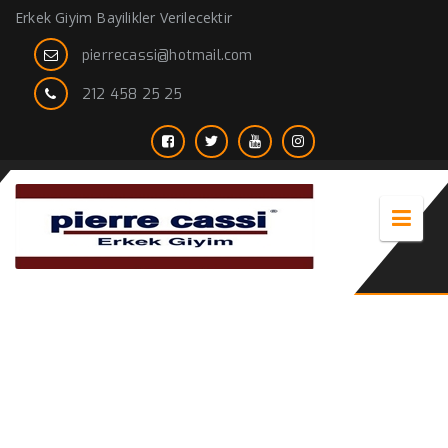
Erkek Giyim Bayilikler Verilecektir
pierrecassi@hotmail.com
212 458 25 25
erkek keten gömlek toptan