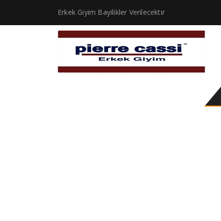
Erkek Giyim Bayilikler Verilecektir
erkek kapitone kaban