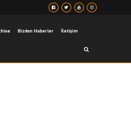
chise
Bizden Haberler
İletişim
››
erkek kapitone kaban
Anasayfa