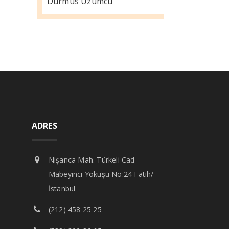
Durmus Üzümcü
ADRES
Nişanca Mah. Türkeli Cad
Mabeyinci Yokuşu No:24 Fatih/
İstanbul
(212) 458 25 25