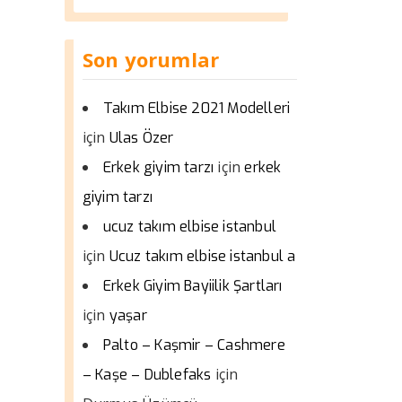
Son yorumlar
Takım Elbise 2021 Modelleri
için
Ulas Özer
için
Erkek giyim tarzı
erkek
giyim tarzı
ucuz takım elbise istanbul
için
Ucuz takım elbise istanbul a
Erkek Giyim Bayiilik Şartları
için
yaşar
Palto – Kaşmir – Cashmere
için
– Kaşe – Dublefaks