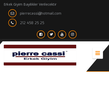
Erkek Giyim Bayilikler Verilecektir
pierrecassi@hotmail.com
212 458 25 25
erkek kaban ve mont