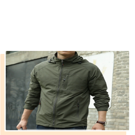
çeşitleri
››
erkek kaban ve mont çeşitleri
Anasayfa