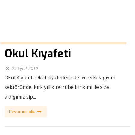
››
erkek kaban kemerli
Anasayfa
Okul Kıyafeti
25 Eylül 2010
Okul Kıyafeti Okul kıyafetlerinde ve erkek giyim
sektöründe, kırk yıllık tecrübe birikimi ile size
aldıgımız sip...
Devamını oku