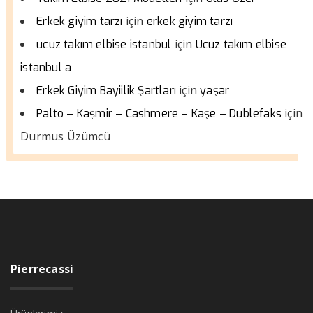
için
Erkek giyim tarzı
erkek giyim tarzı
için
ucuz takım elbise istanbul
Ucuz takım elbise
istanbul a
için
Erkek Giyim Bayiilik Şartları
yaşar
için
Palto – Kaşmir – Cashmere – Kaşe – Dublefaks
Durmus Üzümcü
Pierrecassi