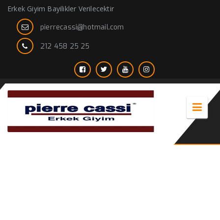
Erkek Giyim Bayilikler Verilecektir
pierrecassi@hotmail.com
212 458 25 25
erkek kaban kemerli