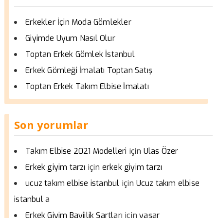
Erkekler İçin Moda Gömlekler
Giyimde Uyum Nasıl Olur
Toptan Erkek Gömlek İstanbul
Erkek Gömleği İmalatı Toptan Satış
Toptan Erkek Takım Elbise İmalatı
Son yorumlar
için
Takım Elbise 2021 Modelleri
Ulas Özer
için
Erkek giyim tarzı
erkek giyim tarzı
için
ucuz takım elbise istanbul
Ucuz takım elbise
istanbul a
için
Erkek Giyim Bayiilik Şartları
yaşar