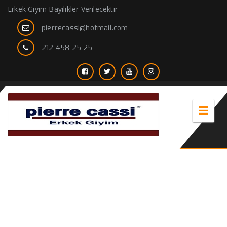
Erkek Giyim Bayilikler Verilecektir
pierrecassi@hotmail.com
212 458 25 25
erkek kaban haki