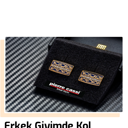
››
erkek kaban haki
Anasayfa
Erkek Giyimde Kol