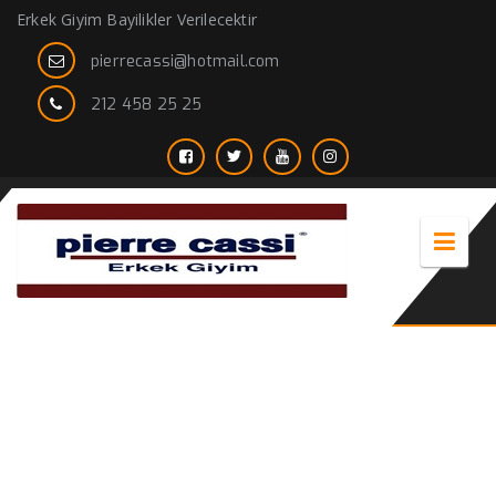
Erkek Giyim Bayilikler Verilecektir
pierrecassi@hotmail.com
212 458 25 25
erkek hakim yaka kaban