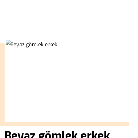
››
erkek hakim yaka kaban
Anasayfa
Beyaz gömlek erkek