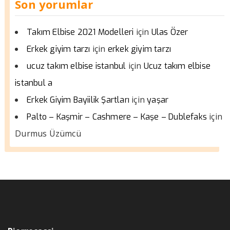
Son yorumlar
için
Takım Elbise 2021 Modelleri
Ulas Özer
için
Erkek giyim tarzı
erkek giyim tarzı
için
ucuz takım elbise istanbul
Ucuz takım elbise
istanbul a
için
Erkek Giyim Bayiilik Şartları
yaşar
için
Palto – Kaşmir – Cashmere – Kaşe – Dublefaks
Durmus Üzümcü