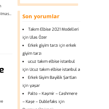
n
lmas...
Son yorumlar
Takım Elbise 2021 Modelleri
için
Ulas Özer
için
Erkek giyim tarzı
erkek
giyim tarzı
ucuz takım elbise istanbul
re
için
Ucuz takım elbise istanbul a
Erkek Giyim Bayiilik Şartları
için
yaşar
Palto – Kaşmir – Cashmere
ve
için
– Kaşe – Dublefaks