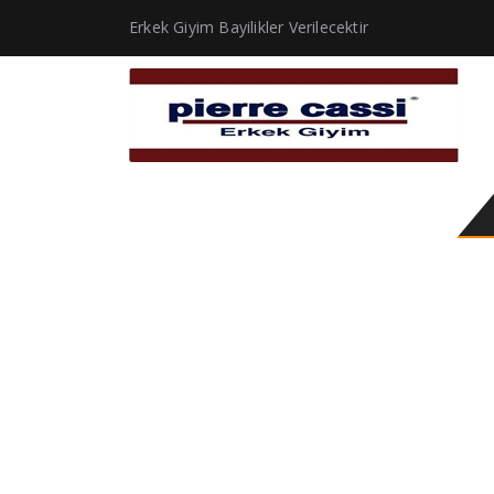
Erkek Giyim Bayilikler Verilecektir
erkek gömlek slim fit