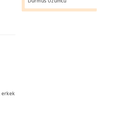
Durmus Üzümcü
k erkek