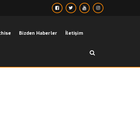
chise
Bizden Haberler
İletişim
››
erkek gömlek slim fit
Anasayfa