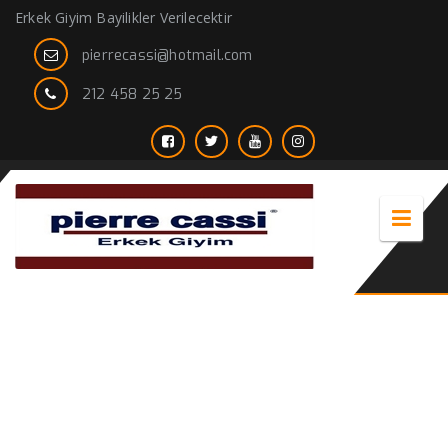
Erkek Giyim Bayilikler Verilecektir
pierrecassi@hotmail.com
212 458 25 25
erkek gömlek pantolon