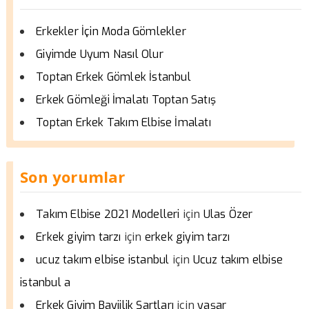
Erkekler İçin Moda Gömlekler
Giyimde Uyum Nasıl Olur
Toptan Erkek Gömlek İstanbul
Erkek Gömleği İmalatı Toptan Satış
Toptan Erkek Takım Elbise İmalatı
Son yorumlar
için
Takım Elbise 2021 Modelleri
Ulas Özer
için
Erkek giyim tarzı
erkek giyim tarzı
için
ucuz takım elbise istanbul
Ucuz takım elbise
istanbul a
için
Erkek Giyim Bayiilik Şartları
yaşar