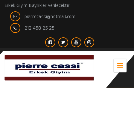
Erkek Giyim Bayilikler Verilecektir
pierrecassi@hotmail.com
212 458 25 25
erkek gömlek hakim yaka