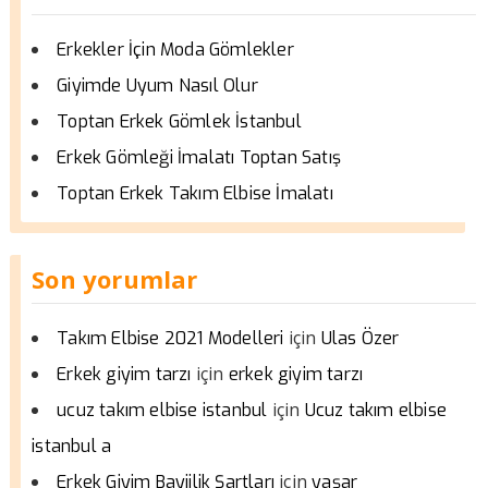
Erkekler İçin Moda Gömlekler
Giyimde Uyum Nasıl Olur
Toptan Erkek Gömlek İstanbul
Erkek Gömleği İmalatı Toptan Satış
Toptan Erkek Takım Elbise İmalatı
Son yorumlar
için
Takım Elbise 2021 Modelleri
Ulas Özer
için
Erkek giyim tarzı
erkek giyim tarzı
için
ucuz takım elbise istanbul
Ucuz takım elbise
istanbul a
için
Erkek Giyim Bayiilik Şartları
yaşar