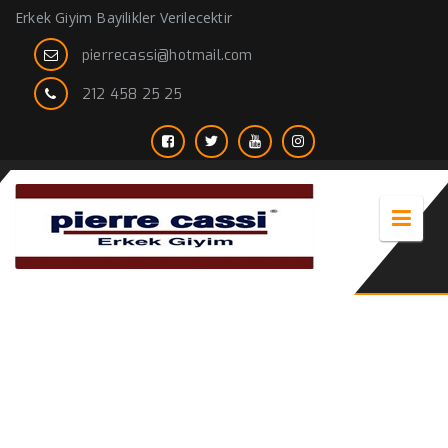
Erkek Giyim Bayilikler Verilecektir
pierrecassi@hotmail.com
212 458 25 25
erkek gömleği yaka dikimi