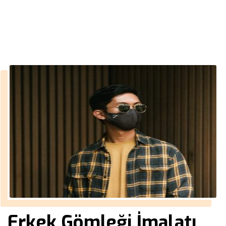
››
erkek gömleği yaka dikimi
Anasayfa
Erkek Gömleği İmalatı