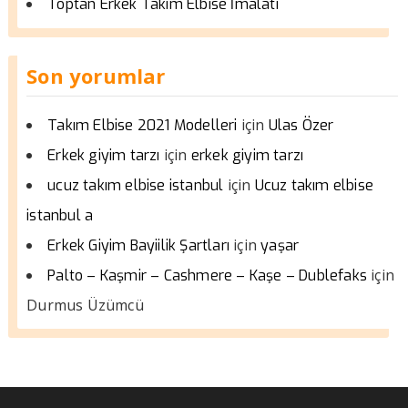
Toptan Erkek Takım Elbise İmalatı
Son yorumlar
için
Takım Elbise 2021 Modelleri
Ulas Özer
için
Erkek giyim tarzı
erkek giyim tarzı
için
ucuz takım elbise istanbul
Ucuz takım elbise
istanbul a
için
Erkek Giyim Bayiilik Şartları
yaşar
için
Palto – Kaşmir – Cashmere – Kaşe – Dublefaks
Durmus Üzümcü