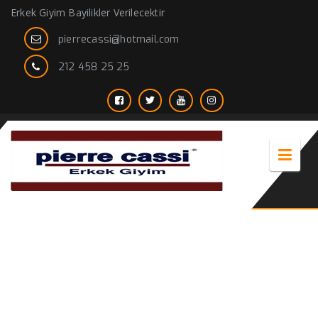
Erkek Giyim Bayilikler Verilecektir
pierrecassi@hotmail.com
212 458 25 25
Erkek Giyimde Vucudunuza