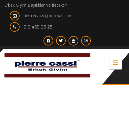
Erkek Giyim Bayilikler Verilecektir
pierrecassi@hotmail.com
212 458 25 25
erkek dar pantolon