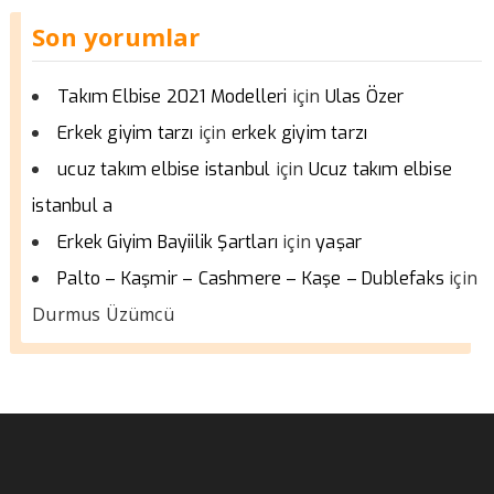
Son yorumlar
için
Takım Elbise 2021 Modelleri
Ulas Özer
için
Erkek giyim tarzı
erkek giyim tarzı
için
ucuz takım elbise istanbul
Ucuz takım elbise
istanbul a
için
Erkek Giyim Bayiilik Şartları
yaşar
için
Palto – Kaşmir – Cashmere – Kaşe – Dublefaks
Durmus Üzümcü