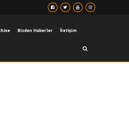
chise
Bizden Haberler
İletişim
››
erkek ceket ucuz
Anasayfa