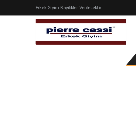
Erkek Giyim Bayilikler Verilecektir
erkek ceket ucuz