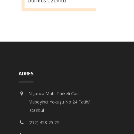
Durmus Üzümcü
ADRES
Nişanca Mah. Türkeli Cad
Mabeyinci Yokuşu No:24 Fatih/
İstanbul
(212) 458 25 25