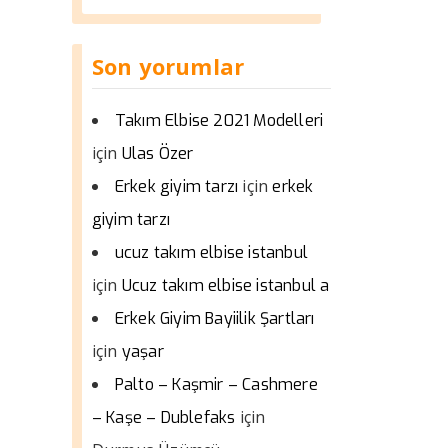
Son yorumlar
Takım Elbise 2021 Modelleri
için
Ulas Özer
için
Erkek giyim tarzı
erkek
giyim tarzı
ucuz takım elbise istanbul
için
Ucuz takım elbise istanbul a
Erkek Giyim Bayiilik Şartları
için
yaşar
Palto – Kaşmir – Cashmere
için
– Kaşe – Dublefaks