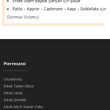
için
Erkek Giyim Bayiilik Şartları
yaşar
için
Palto – Kaşmir – Cashmere – Kaşe – Dublefaks
Durmus Üzümcü
Pierrecassi
Ürünlerimiz
Erkek Takım Elbise
Erkek Ceket
Erkek Gömlek
Erkek Mont Kaban Palto