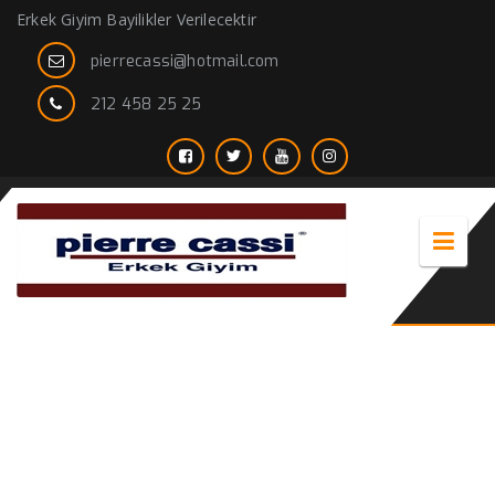
Erkek Giyim Bayilikler Verilecektir
pierrecassi@hotmail.com
212 458 25 25
erkek ceket renkleri