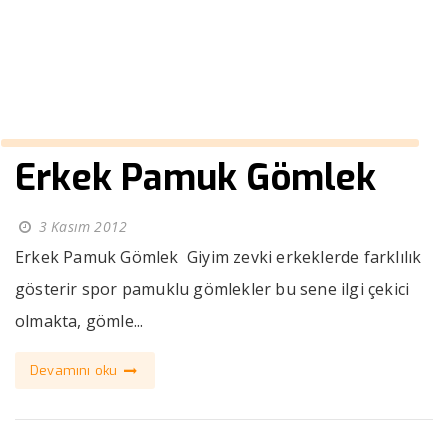
››
erkek ceket renkleri
Anasayfa
Erkek Pamuk Gömlek
3 Kasım 2012
Erkek Pamuk Gömlek Giyim zevki erkeklerde farklılık
gösterir spor pamuklu gömlekler bu sene ilgi çekici
olmakta, gömle...
Devamını oku