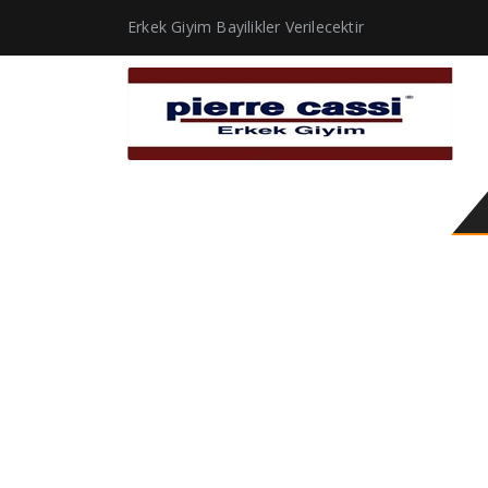
Erkek Giyim Bayilikler Verilecektir
erkek casual ceket