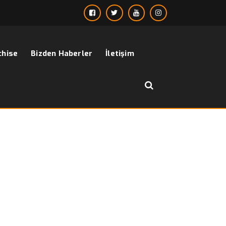
chise
Bizden Haberler
İletişim
››
erkek casual ceket
Anasayfa