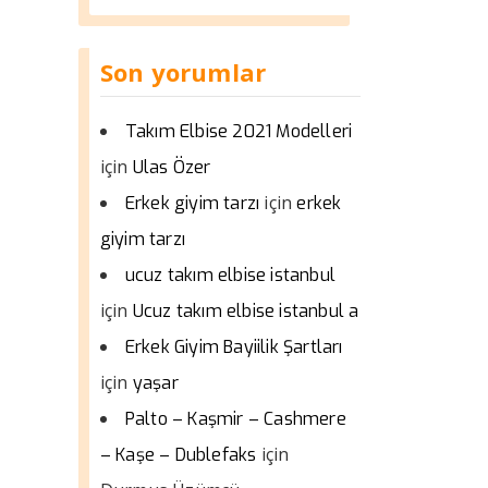
Son yorumlar
Takım Elbise 2021 Modelleri
için
Ulas Özer
için
Erkek giyim tarzı
erkek
giyim tarzı
ucuz takım elbise istanbul
için
Ucuz takım elbise istanbul a
Erkek Giyim Bayiilik Şartları
için
yaşar
Palto – Kaşmir – Cashmere
için
– Kaşe – Dublefaks