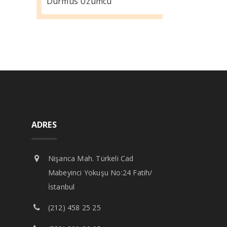
Durmus Üzümcü
ADRES
Nişanca Mah. Türkeli Cad
Mabeyinci Yokuşu No:24 Fatih/
İstanbul
(212) 458 25 25