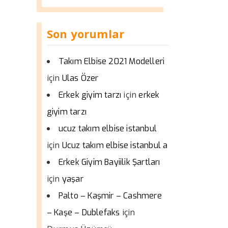
Son yorumlar
Takım Elbise 2021 Modelleri
için
Ulas Özer
için
Erkek giyim tarzı
erkek
giyim tarzı
ucuz takım elbise istanbul
için
Ucuz takım elbise istanbul a
Erkek Giyim Bayiilik Şartları
için
yaşar
Palto – Kaşmir – Cashmere
için
– Kaşe – Dublefaks