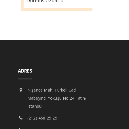
Durmus Üzümcü
ADRES
Nişanca Mah. Türkeli Cad
Mabeyinci Yokuşu No:24 Fatih/
İstanbul
(212) 458 25 25