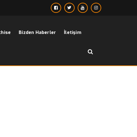
chise
Bizden Haberler
İletişim
››
erkek bordo mont
Anasayfa