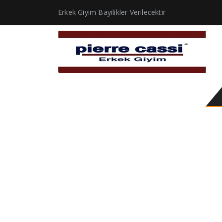
Erkek Giyim Bayilikler Verilecektir
erkek bordo mont