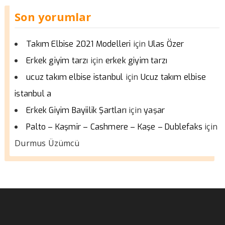
Son yorumlar
için
Takım Elbise 2021 Modelleri
Ulas Özer
için
Erkek giyim tarzı
erkek giyim tarzı
için
ucuz takım elbise istanbul
Ucuz takım elbise
istanbul a
için
Erkek Giyim Bayiilik Şartları
yaşar
için
Palto – Kaşmir – Cashmere – Kaşe – Dublefaks
Durmus Üzümcü