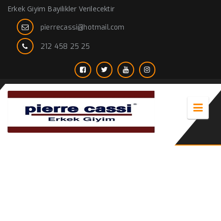
Erkek Giyim Bayilikler Verilecektir
pierrecassi@hotmail.com
212 458 25 25
erkek bordo gömlek