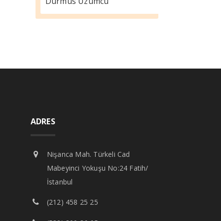
Durmus Üzümcü
ADRES
Nişanca Mah. Türkeli Cad
Mabeyinci Yokuşu No:24 Fatih/
İstanbul
(212) 458 25 25