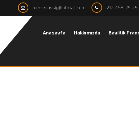
pierrecassi@hotmail.com
212 458 25 25
Anasayfa
Hakkımızda
Bayiilik Fran
oğru Giymek