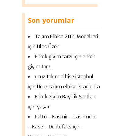
Son yorumlar
Takım Elbise 2021 Modelleri
için
Ulas Özer
için
Erkek giyim tarzı
erkek
giyim tarzı
ucuz takım elbise istanbul
için
Ucuz takım elbise istanbul a
Erkek Giyim Bayiilik Şartları
için
yaşar
Palto – Kaşmir – Cashmere
için
– Kaşe – Dublefaks