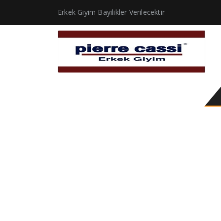
Erkek Giyim Bayilikler Verilecektir
Erkek Blazer Ceketi D