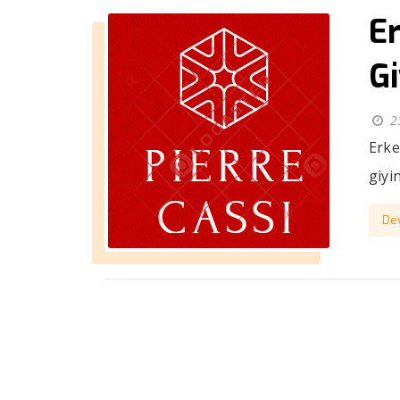
E
G
2
Erke
giyi
De