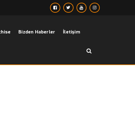
chise
Bizden Haberler
İletişim
››
Erkek Blazer Ceketi Doğru Giymek
Anasayfa