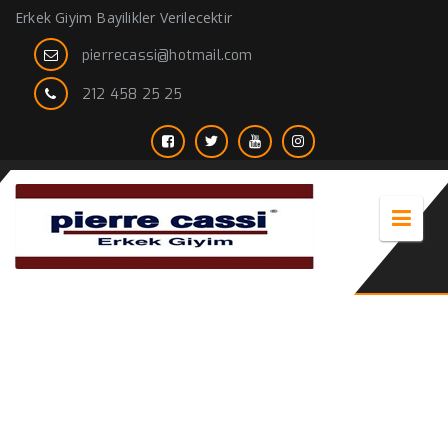
Erkek Giyim Bayilikler Verilecektir
pierrecassi@hotmail.com
212 458 25 25
en uygun takım elbise