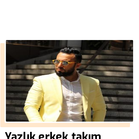
››
en şık erkek giyim
Anasayfa
Yazlık erkek takım