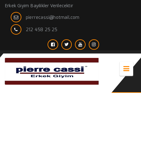
Erkek Giyim Bayilikler Verilecektir
pierrecassi@hotmail.com
212 458 25 25
en şık erkek giyim