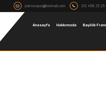
pierrecassi@hotmail.com
212 458 25 25
Anasayfa
Hakkımızda
Bayiilik Fran
ları