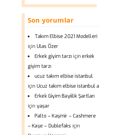
Son yorumlar
Takım Elbise 2021 Modelleri
için
Ulas Özer
için
Erkek giyim tarzı
erkek
giyim tarzı
ucuz takım elbise istanbul
için
Ucuz takım elbise istanbul a
Erkek Giyim Bayiilik Şartları
için
yaşar
Palto – Kaşmir – Cashmere
için
– Kaşe – Dublefaks