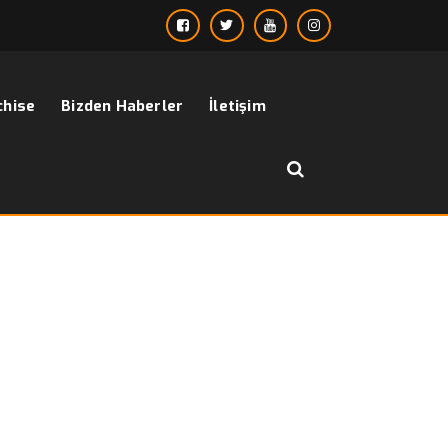
chise
Bizden Haberler
İletişim
››
en kaliteli mont markaları
Anasayfa