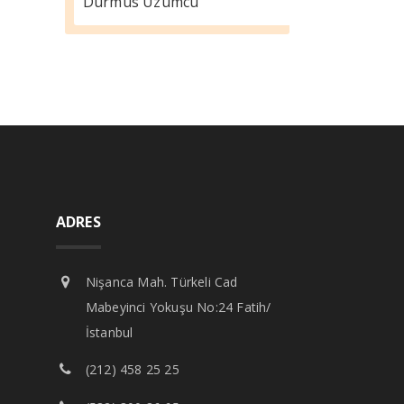
Durmus Üzümcü
ADRES
Nişanca Mah. Türkeli Cad
Mabeyinci Yokuşu No:24 Fatih/
İstanbul
(212) 458 25 25