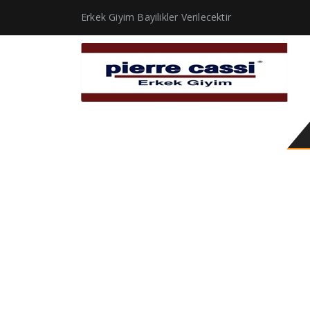
Erkek Giyim Bayilikler Verilecektir
en kaliteli mont marka