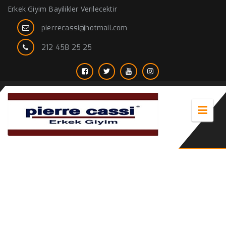
Erkek Giyim Bayilikler Verilecektir
pierrecassi@hotmail.com
212 458 25 25
en iyi giyim tarzı erkek