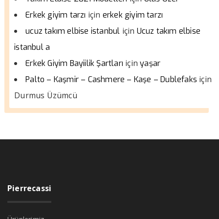
için
Erkek giyim tarzı
erkek giyim tarzı
için
ucuz takım elbise istanbul
Ucuz takım elbise
istanbul a
için
Erkek Giyim Bayiilik Şartları
yaşar
için
Palto – Kaşmir – Cashmere – Kaşe – Dublefaks
Durmus Üzümcü
Pierrecassi