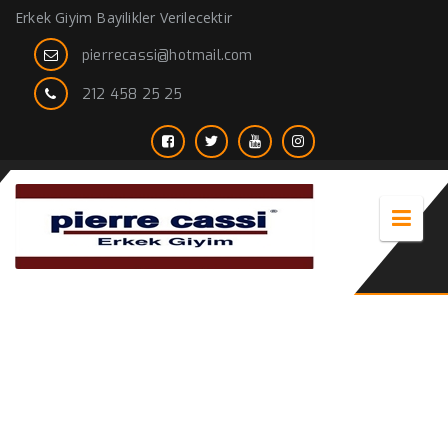
Erkek Giyim Bayilikler Verilecektir
pierrecassi@hotmail.com
212 458 25 25
en iyi erkek giyim