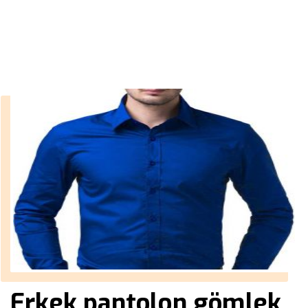
››
en iyi erkek giyim
Anasayfa
Erkek pantolon gömlek