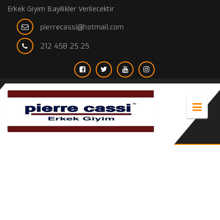
Erkek Giyim Bayilikler Verilecektir
pierrecassi@hotmail.com
212 458 25 25
en iyi erkek giyim