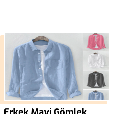
››
en güzel erkek gömlekleri
Anasayfa
Erkek Mavi Gömlek