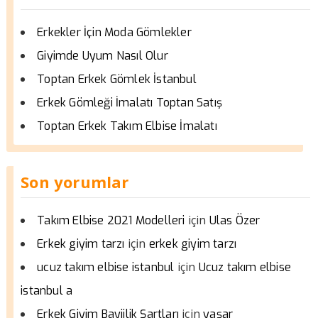
Erkekler İçin Moda Gömlekler
Giyimde Uyum Nasıl Olur
Toptan Erkek Gömlek İstanbul
Erkek Gömleği İmalatı Toptan Satış
Toptan Erkek Takım Elbise İmalatı
Son yorumlar
için
Takım Elbise 2021 Modelleri
Ulas Özer
için
Erkek giyim tarzı
erkek giyim tarzı
için
ucuz takım elbise istanbul
Ucuz takım elbise
istanbul a
için
Erkek Giyim Bayiilik Şartları
yaşar