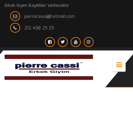
Erkek Giyim Bayilikler Verilecektir
pierrecassi@hotmail.com
212 458 25 25
en güzel erkek gömlekleri