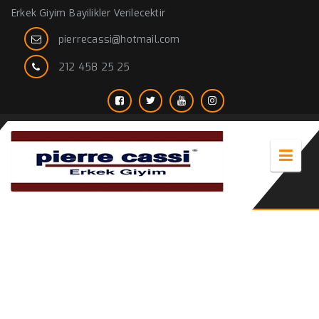
Erkek Giyim Bayilikler Verilecektir
pierrecassi@hotmail.com
212 458 25 25
elbise markaları erkek