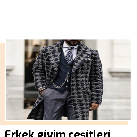
››
elbise markaları erkek
Anasayfa
Erkek giyim çeşitleri