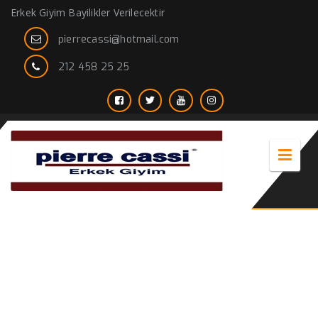
Erkek Giyim Bayilikler Verilecektir
pierrecassi@hotmail.com
212 458 25 25
Deri