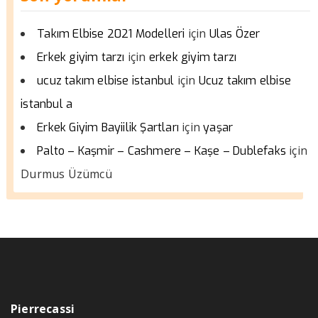
için
Takım Elbise 2021 Modelleri
Ulas Özer
için
Erkek giyim tarzı
erkek giyim tarzı
için
ucuz takım elbise istanbul
Ucuz takım elbise
istanbul a
için
Erkek Giyim Bayiilik Şartları
yaşar
için
Palto – Kaşmir – Cashmere – Kaşe – Dublefaks
Durmus Üzümcü
Pierrecassi