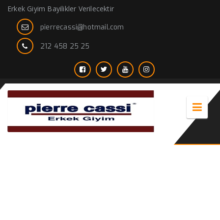
Erkek Giyim Bayilikler Verilecektir
pierrecassi@hotmail.com
212 458 25 25
dar paça kargo pantolon