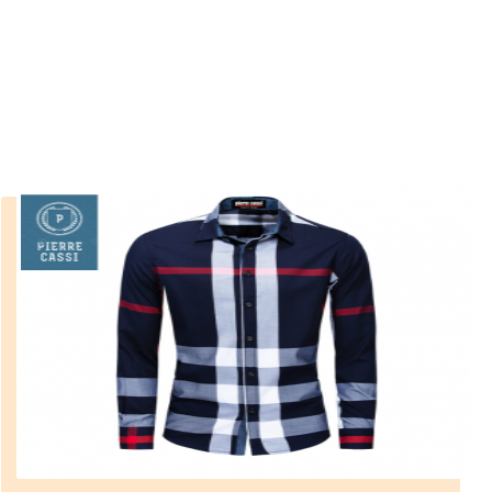
erkek
››
dar paça kargo pantolon erkek
Anasayfa